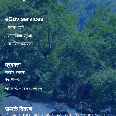
eGov services
घटना दर्ता
सामाजिक सुरक्षा
नागरिक वडापत्र
प्रवक्ता
जंगविर रोकाया
वडा अध्यक्ष
सम्पर्क नं: ९८६५९००७७१
सम्पर्क विवरण
फाेन : 097-501093 (लेखा शाखा) 097-501020 (सूचना प्रविधि शाखा) 097-501117