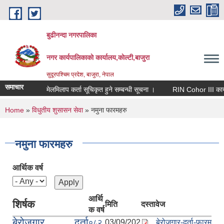
Skip to main content
बुढीनन्दा नगरपालिका
नगर कार्यपालिकाकाे कार्यालय,काेल्टी,बाजुरा
सुदूरपश्चिम प्रदेश, बाजुरा, नेपाल
समाचार
मेलमिलाप कर्ता सूचिकृत हुने सम्बन्धी सूचना ।
RIN Cohor III कार्यक्रम
You are here
Home
»
विधुतीय शुसासन सेवा
» नमुना फारमहरु
नमुना फारमहरु
आर्थिक वर्ष
आर्थि
शिर्षक
मिति
दस्तावेज
क वर्ष
बेरोजगार दर्ता
०८२
03/09/202
बेरोजगार-दर्ता-फारम