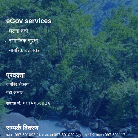
eGov services
घटना दर्ता
सामाजिक सुरक्षा
नागरिक वडापत्र
प्रवक्ता
जंगविर रोकाया
वडा अध्यक्ष
सम्पर्क नं: ९८६५९००७७१
सम्पर्क विवरण
फाेन : 097-501093 (लेखा शाखा) 097-501020 (सूचना प्रविधि शाखा) 097-501117