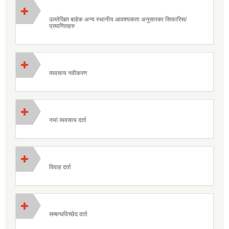
उल्लेखित बाहेक अन्य स्थानीय आवश्यकता अनुसारका सिफारिस/
प्रमाणितहरु
व्यवसाय नवीकरण
नयां व्यवसाय दर्ता
विवाह दर्ता
सम्बन्धविच्छेद दर्ता