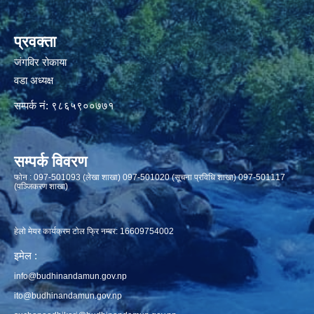
प्रवक्ता
जंगविर रोकाया
वडा अध्यक्ष
सम्पर्क नं: ९८६५९००७७१
सम्पर्क विवरण
फाेन : 097-501093 (लेखा शाखा) 097-501020 (सूचना प्रविधि शाखा) 097-501117
(पञ्जिकरण शाखा)
हेलो मेयर कार्यक्रम टोल फ्रि नम्बर: 16609754002
इमेल :
info@budhinandamun.gov.np
ito@budhinandamun.gov.np