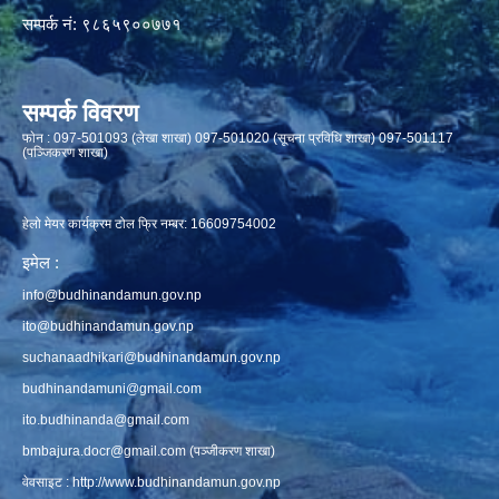
सम्पर्क नं: ९८६५९००७७१
सम्पर्क विवरण
फाेन : 097-501093 (लेखा शाखा) 097-501020 (सूचना प्रविधि शाखा) 097-501117
(पञ्जिकरण शाखा)
हेलो मेयर कार्यक्रम टोल फ्रि नम्बर: 16609754002
इमेल :
info@budhinandamun.gov.np
ito@budhinandamun.gov.np
suchanaadhikari@budhinandamun.gov.np
budhinandamuni@gmail.com
ito.budhinanda@gmail.com
bmbajura.docr@gmail.com
(पञ्जीकरण शाखा)
वेवसाइट :
http://www.budhinandamun.gov.np