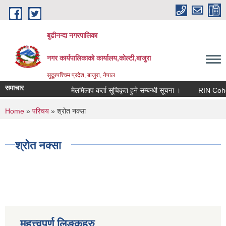
Skip to main content
बुढीनन्दा नगरपालिका
नगर कार्यपालिकाकाे कार्यालय,काेल्टी,बाजुरा
सुदूरपश्चिम प्रदेश, बाजुरा, नेपाल
समाचार
मेलमिलाप कर्ता सूचिकृत हुने सम्बन्धी सूचना ।
RIN Cohor III 
You are here
Home
»
परिचय
» श्रोत नक्सा
श्रोत नक्सा
महत्त्वपुर्ण लिङ्कहरु