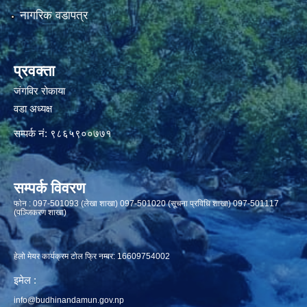
नागरिक वडापत्र
प्रवक्ता
जंगविर रोकाया
वडा अध्यक्ष
सम्पर्क नं: ९८६५९००७७१
सम्पर्क विवरण
फाेन : 097-501093 (लेखा शाखा) 097-501020 (सूचना प्रविधि शाखा) 097-501117
(पञ्जिकरण शाखा)
हेलो मेयर कार्यक्रम टोल फ्रि नम्बर: 16609754002
इमेल :
info@budhinandamun.gov.np