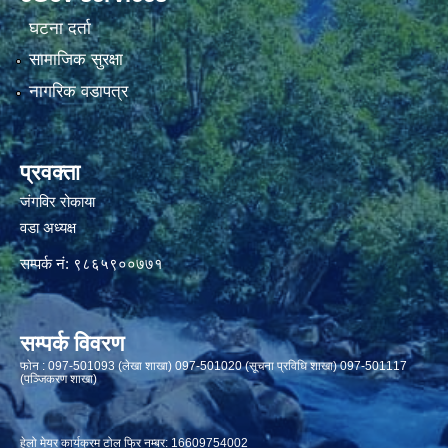
घटना दर्ता
सामाजिक सुरक्षा
नागरिक वडापत्र
प्रवक्ता
जंगविर रोकाया
वडा अध्यक्ष
सम्पर्क नं: ९८६५९००७७१
सम्पर्क विवरण
फाेन : 097-501093 (लेखा शाखा) 097-501020 (सूचना प्रविधि शाखा) 097-501117
(पञ्जिकरण शाखा)
हेलो मेयर कार्यक्रम टोल फ्रि नम्बर: 16609754002