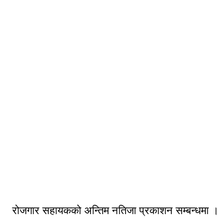
नगरपालिका क्षेत्र केहि रमणिय तश्विर
रोजगार सहायकको अन्तिम नतिजा प्रकाशन सम्बन्धमा 