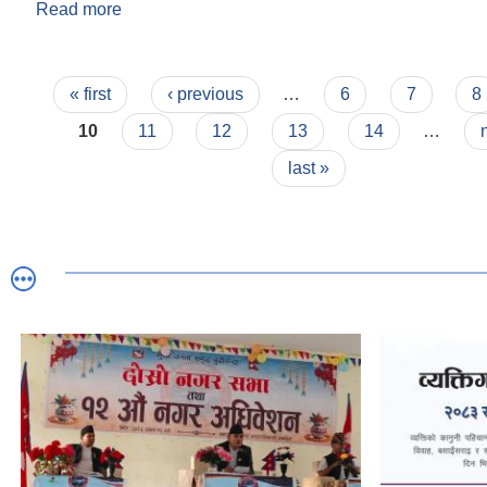
Read more
about स्थानीय तहबाट सिफारिस गर्नका लागि आवश्यक पर्ने 
Pages
« first
‹ previous
…
6
7
8
10
11
12
13
14
…
last »