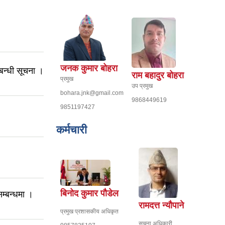
जनक कुमार बोहरा
बन्धी सूचना ।
राम बहादुर बोहरा
प्रमुख
उप प्रमुख
bohara.jnk@gmail.com
9868449619
9851197427
कर्मचारी
बिनोद कुमार पौडेल
सम्बन्धमा ।
रामदत्त न्यौपाने
प्रमुख प्रशासकीय अधिकृत
सूचना अधिकारी