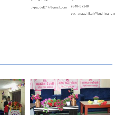
9857835197
9848437248
bkpaudel247@gmail.com
suchanaadhikari@budhinanda