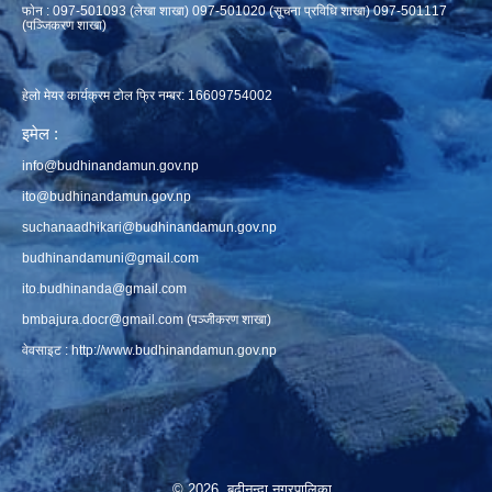
फाेन : 097-501093 (लेखा शाखा) 097-501020 (सूचना प्रविधि शाखा) 097-501117
(पञ्जिकरण शाखा)
हेलो मेयर कार्यक्रम टोल फ्रि नम्बर: 16609754002
इमेल :
info@budhinandamun.gov.np
ito@budhinandamun.gov.np
suchanaadhikari@budhinandamun.gov.np
budhinandamuni@gmail.com
ito.budhinanda@gmail.com
bmbajura.docr@gmail.com
(पञ्जीकरण शाखा)
वेवसाइट :
http://www.budhinandamun.gov.np
© 2026 बुढीनन्दा नगरपालिका