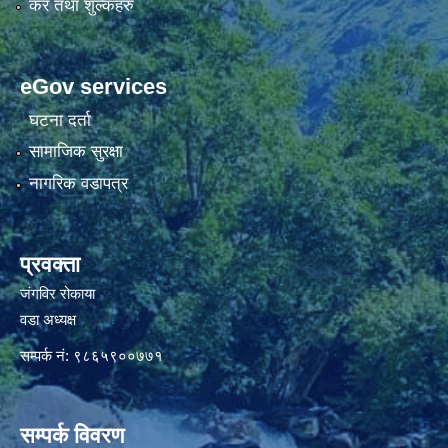
कर तथा शुल्कहरु
eGov services
घटना दर्ता
सामाजिक सुरक्षा
नागरिक वडापत्र
प्रवक्ता
जंगविर रोकाया
वडा अध्यक्ष
सम्पर्क नं: ९८६५९००७७१
सम्पर्क विवरण