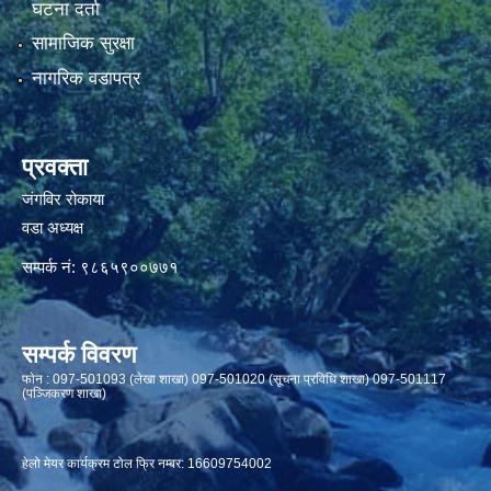
घटना दर्ता
सामाजिक सुरक्षा
नागरिक वडापत्र
प्रवक्ता
जंगविर रोकाया
वडा अध्यक्ष
सम्पर्क नं: ९८६५९००७७१
सम्पर्क विवरण
फाेन : 097-501093 (लेखा शाखा) 097-501020 (सूचना प्रविधि शाखा) 097-501117
(पञ्जिकरण शाखा)
हेलो मेयर कार्यक्रम टोल फ्रि नम्बर: 16609754002