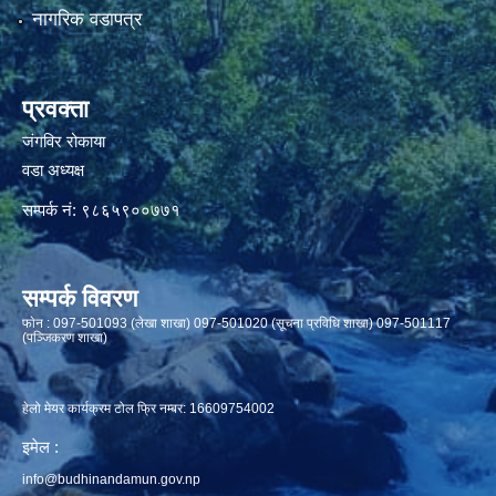
नागरिक वडापत्र
प्रवक्ता
जंगविर रोकाया
वडा अध्यक्ष
सम्पर्क नं: ९८६५९००७७१
सम्पर्क विवरण
फाेन : 097-501093 (लेखा शाखा) 097-501020 (सूचना प्रविधि शाखा) 097-501117
(पञ्जिकरण शाखा)
हेलो मेयर कार्यक्रम टोल फ्रि नम्बर: 16609754002
इमेल :
info@budhinandamun.gov.np