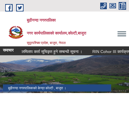
Skip to main content
बुढीनन्दा नगरपालिका
नगर कार्यपालिकाकाे कार्यालय,काेल्टी,बाजुरा
सुदूरपश्चिम प्रदेश, बाजुरा, नेपाल
समाचार
मेलमिलाप कर्ता सूचिकृत हुने सम्बन्धी सूचना ।
RIN Cohor III कार्यक्रममा आवे
बुढीनन्दा नगरपालिकाको केन्द्र कोल्टी , बाजुरा ।
बाजुरा विमानस्थल कोल्टी ।
प्रमुख प्रशासकीय भवन बुढीनन्दा नगरपालिका ।