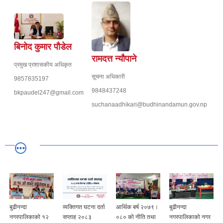
बिनोद कुमार पौडेल
रामदत्त न्यौपाने
प्रमुख प्रशासकीय अधिकृत
सूचना अधिकारी
9857835197
9848437248
bkpaudel247@gmail.com
suchanaadhikari@budhinandamun.gov.np
बुढीनन्दा
व्यक्तिगत घटना दर्ता
आर्थिक बर्ष २०७९।
बुढीनन्दा
नगरपालिकाको १२
सप्ताह २०८३
०८० को नीति तथा
नगरपालिकाको नगर