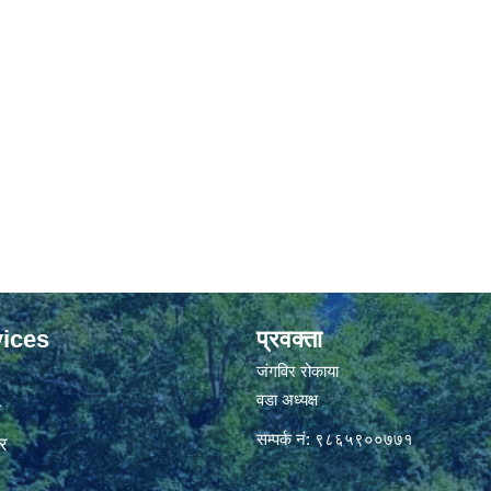
ices
प्रवक्ता
जंगविर रोकाया
वडा अध्यक्ष
ा
सम्पर्क नं: ९८६५९००७७१
र