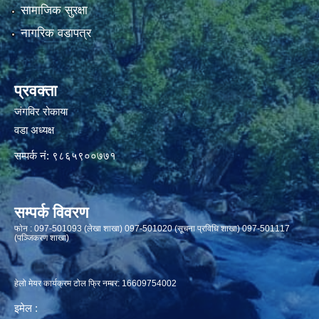
सामाजिक सुरक्षा
नागरिक वडापत्र
प्रवक्ता
जंगविर रोकाया
वडा अध्यक्ष
सम्पर्क नं: ९८६५९००७७१
सम्पर्क विवरण
फाेन : 097-501093 (लेखा शाखा) 097-501020 (सूचना प्रविधि शाखा) 097-501117
(पञ्जिकरण शाखा)
हेलो मेयर कार्यक्रम टोल फ्रि नम्बर: 16609754002
इमेल :