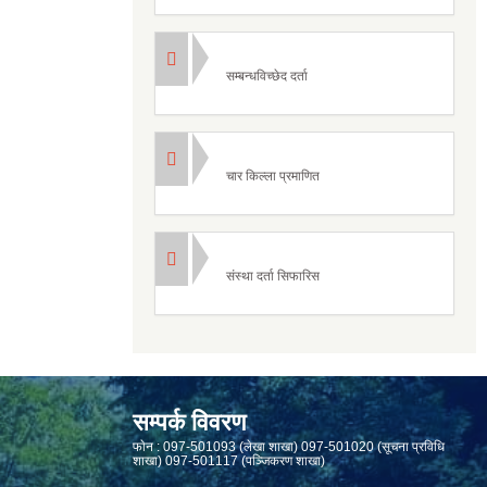
सम्बन्धविच्छेद दर्ता
चार किल्ला प्रमाणित
संस्था दर्ता सिफारिस
सम्पर्क विवरण
फाेन : 097-501093 (लेखा शाखा) 097-501020 (सूचना प्रविधि
शाखा) 097-501117 (पञ्जिकरण शाखा)