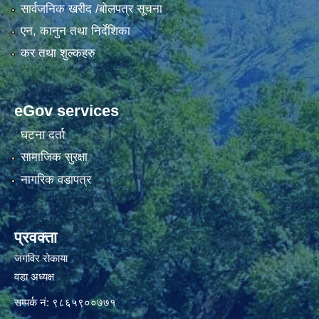
सार्वजनिक खरीद /बोलपत्र सूचना
एन, कानुन तथा निर्देशिका
कर तथा शुल्कहरु
eGov services
घटना दर्ता
सामाजिक सुरक्षा
नागरिक वडापत्र
प्रवक्ता
जंगविर रोकाया
वडा अध्यक्ष
सम्पर्क नं: ९८६५९००७७१