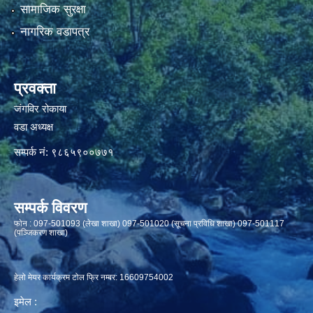
सामाजिक सुरक्षा
नागरिक वडापत्र
प्रवक्ता
जंगविर रोकाया
वडा अध्यक्ष
सम्पर्क नं: ९८६५९००७७१
सम्पर्क विवरण
फाेन : 097-501093 (लेखा शाखा) 097-501020 (सूचना प्रविधि शाखा) 097-501117
(पञ्जिकरण शाखा)
हेलो मेयर कार्यक्रम टोल फ्रि नम्बर: 16609754002
इमेल :