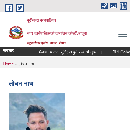
Skip to main content
बुढीनन्दा नगरपालिका
नगर कार्यपालिकाकाे कार्यालय,काेल्टी,बाजुरा
सुदूरपश्चिम प्रदेश, बाजुरा, नेपाल
समाचार
मेलमिलाप कर्ता सूचिकृत हुने सम्बन्धी सूचना ।
RIN Cohor III क
You are here
Home
» लोचन नाथ
लोचन नाथ