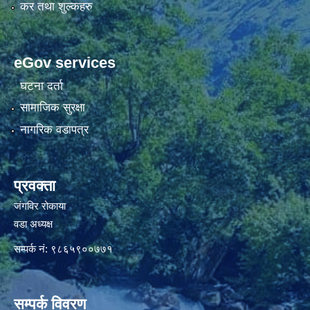
कर तथा शुल्कहरु
eGov services
घटना दर्ता
सामाजिक सुरक्षा
नागरिक वडापत्र
प्रवक्ता
जंगविर रोकाया
वडा अध्यक्ष
सम्पर्क नं: ९८६५९००७७१
सम्पर्क विवरण