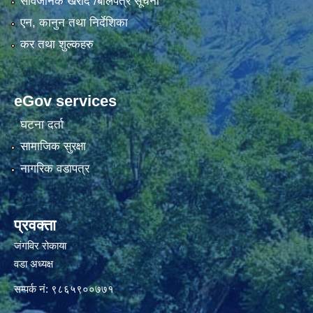
सार्वजनिक खरीद /बोलपत्र सूचना
एन, कानुन तथा निर्देशिका
कर तथा शुल्कहरु
eGov services
घटना दर्ता
सामाजिक सुरक्षा
नागरिक वडापत्र
प्रवक्ता
जंगविर रोकाया
वडा अध्यक्ष
सम्पर्क नं: ९८६५९००७७१