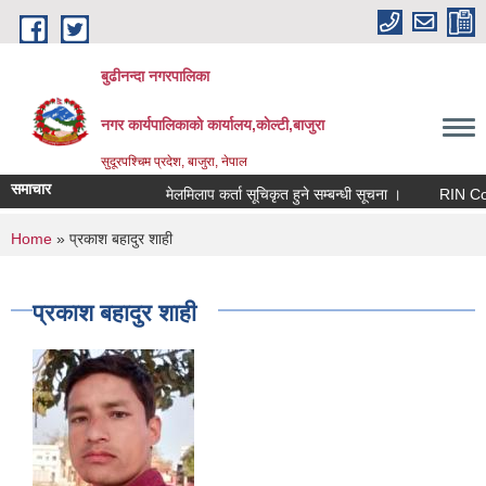
Skip to main content
बुढीनन्दा नगरपालिका
नगर कार्यपालिकाकाे कार्यालय,काेल्टी,बाजुरा
सुदूरपश्चिम प्रदेश, बाजुरा, नेपाल
समाचार
मेलमिलाप कर्ता सूचिकृत हुने सम्बन्धी सूचना ।
RIN Cohor II
You are here
Home
» प्रकाश बहादुर शाही
प्रकाश बहादुर शाही