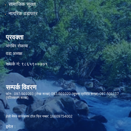
सामाजिक सुरक्षा
नागरिक वडापत्र
प्रवक्ता
जंगविर रोकाया
वडा अध्यक्ष
सम्पर्क नं: ९८६५९००७७१
सम्पर्क विवरण
फाेन : 097-501093 (लेखा शाखा) 097-501020 (सूचना प्रविधि शाखा) 097-501117
(पञ्जिकरण शाखा)
हेलो मेयर कार्यक्रम टोल फ्रि नम्बर: 16609754002
इमेल :