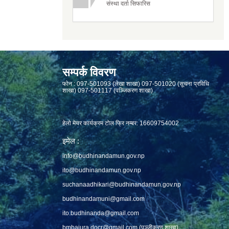
संस्था दर्ता सिफारिस
सम्पर्क विवरण
फाेन : 097-501093 (लेखा शाखा) 097-501020 (सूचना प्रविधि
शाखा) 097-501117 (पञ्जिकरण शाखा)
हेलो मेयर कार्यक्रम टोल फ्रि नम्बर: 16609754002
इमेल :
info@budhinandamun.gov.np
ito@budhinandamun.gov.np
suchanaadhikari@budhinandamun.gov.np
budhinandamuni@gmail.com
ito.budhinanda@gmail.com
bmbajura.docr@gmail.com
(पञ्जीकरण शाखा)