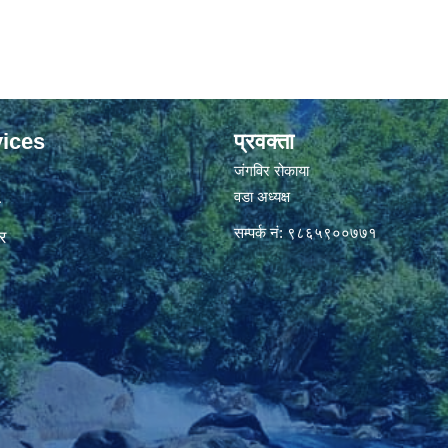
ices
प्रवक्ता
जंगविर रोकाया
वडा अध्यक्ष
ा
सम्पर्क नं: ९८६५९००७७१
र