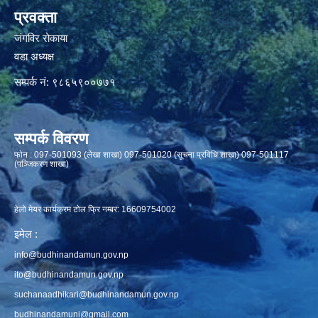
प्रवक्ता
जंगविर रोकाया
वडा अध्यक्ष
सम्पर्क नं: ९८६५९००७७१
सम्पर्क विवरण
फाेन : 097-501093 (लेखा शाखा) 097-501020 (सूचना प्रविधि शाखा) 097-501117
(पञ्जिकरण शाखा)
हेलो मेयर कार्यक्रम टोल फ्रि नम्बर: 16609754002
इमेल :
info@budhinandamun.gov.np
ito@budhinandamun.gov.np
suchanaadhikari@budhinandamun.gov.np
budhinandamuni@gmail.com