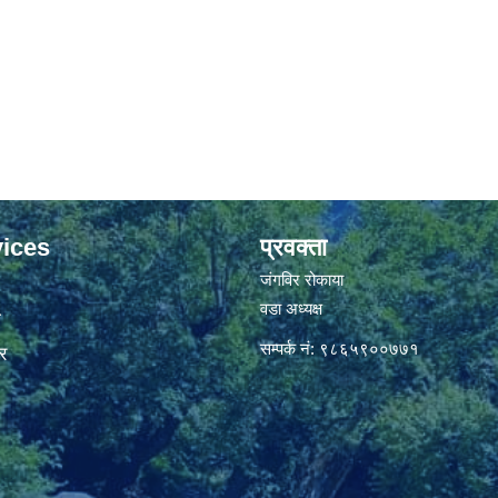
ices
प्रवक्ता
जंगविर रोकाया
वडा अध्यक्ष
ा
सम्पर्क नं: ९८६५९००७७१
र